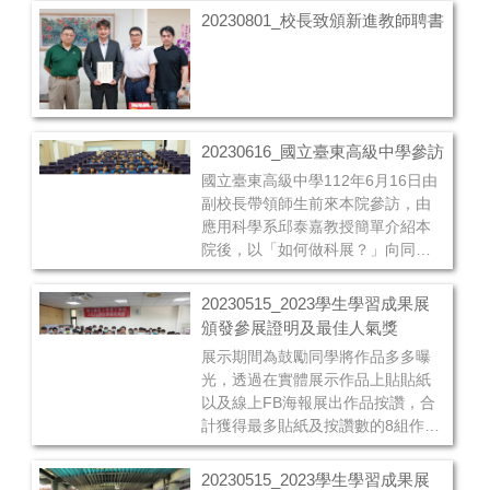
聘書給各位主管。
20230801_校長致頒新進教師聘書
20230616_國立臺東高級中學參訪
國立臺東高級中學112年6月16日由
副校長帶領師生前來本院參訪，由
應用科學系邱泰嘉教授簡單介紹本
院後，以「如何做科展？」向同學
介紹科展的目的及方向，並鼓勵同
學多多參與科展競賽，享受過程，
20230515_2023學生學習成果展
並從中獲得知識。接著由資工系、
頒發參展證明及最佳人氣獎
資管系、綠資學程等三個系所師長
展示期間為鼓勵同學將作品多多曝
向同學介紹就讀該科系所需具備的
光，透過在實體展示作品上貼貼紙
特質及未來可從事行業，會後將同
以及線上FB海報展出作品按讚，合
學們分別帶至應科系、生科系、應
計獲得最多貼紙及按讚數的8組作品
數系所屬教學及實驗空間參觀，由
獲頒「最佳人氣獎」。
系上師長向同學介紹該系特色，進
而了解未來就讀相關科系時的方向
20230515_2023學生學習成果展