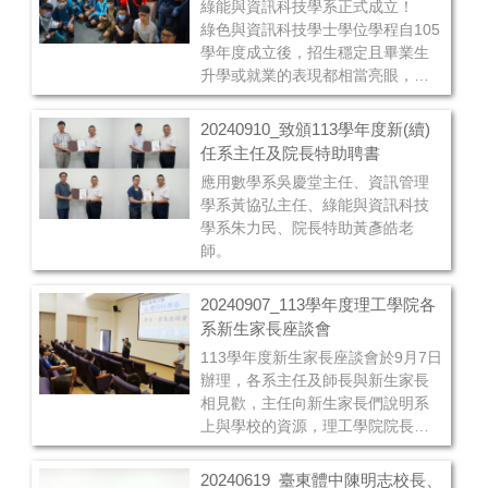
綠能與資訊科技學系正式成立！
綠色與資訊科技學士學位學程自105
學年度成立後，招生穩定且畢業生
升學或就業的表現都相當亮眼，因
此向教育部申請成立為學系，於113
學年度正式由學程轉型為學系，並
20240910_致頒113學年度新(續)
持續往綠色能源及資訊科技之整合
任系主任及院長特助聘書
應用進行人才培育。
應用數學系吳慶堂主任、資訊管理
學系黃協弘主任、綠能與資訊科技
學系朱力民、院長特助黃彥皓老
師。
20240907_113學年度理工學院各
系新生家長座談會
113學年度新生家長座談會於9月7日
辦理，各系主任及師長與新生家長
相見歡，主任向新生家長們說明系
上與學校的資源，理工學院院長亦
至各系與新生家長致意，請家長放
心把學生交給台東大學，各師長會
20240619_臺東體中陳明志校長、