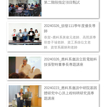
第二階段指定項目甄試
20240326_頒發111學年度優良導
師
恭賀~應科系黃俊元老師、高照原專
班曾子璿老師、資工系徐位文老
師、資管系羅炳和老師
20240326_應科系邀請立凱電能科
技張聖時董事長專題講座
20240223_應科系邀請中研院基因
體研究中心洪上程特聘研究員專
題講座