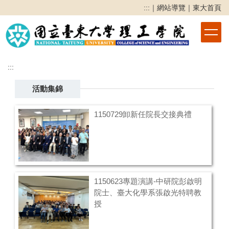
跳
:::
｜
網站導覽
｜
東大首頁
到
主
要
內
容
:::
區
活動集錦
1150729卸新任院長交接典禮
1150623專題演講-中研院彭啟明
院士、臺大化學系張啟光特聘教
授