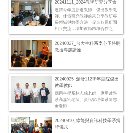
20241111_2024教學研究分享會
邀請今年度新進教師、傑出教學教
師、休假研究教師前來分享教研專
長領域與教學方法，促進各系所間
相互交流，增加教師跨域合作之機
會及創新教學模式之推展。
20240927_台大生科系李心予特聘
教授專題講座
20240925_頒發112學年度院傑出
教學教師
應用科學系林志銘老師、應用數學
系高嘉宏老師、資訊管理學系陳志
全老師
20240910_綠能與資訊科技學系揭
牌儀式