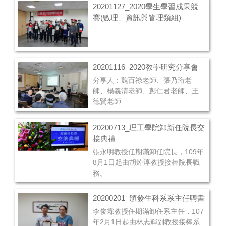
20201127_2020學生學習成果競
賽(數理、資訊與管理類組)
20201116_2020教學研究分享會
分享人：魏百祿老師、張乃珩老
師、楊義清老師、彭仁君老師、王
德賢老師
20200713_理工學院卸新任院長交
接典禮
張永明教授任期滿卸任院長，109年
8月1日起由胡焯淳教授接棒院長職
務。
20200201_頒發生科系系主任聘書
李俊霖教授任期滿卸任系主任，107
年2月1日起由林志輝副教授接棒系