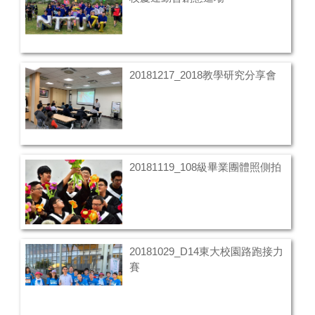
20181217_2018教學研究分享會
20181119_108級畢業團體照側拍
20181029_D14東大校園路跑接力
賽