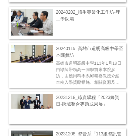
20240202_招生專業化工作坊-理
工學院場
20240119_高雄市道明高級中學至
本院參訪
高雄市道明高級中學113年1月19日
由導師帶領高一同學前來本院參
訪，由應用科學系邱泰嘉教授介紹
本校入學獎勵措施、相關資源及入
學管道後，接著由應數系、資工
系、資管系、綠資學程等四個系所
20231218_綠資學程「2023綠資
師長向同學介紹該科系的特色及未
日-跨域整合專題成果展」
來趨勢，會後將同學們分別帶至應
科系、生科系實驗空間參觀，由空
間所屬學長姐向同學介紹實驗室特
色，進而了解未來就讀相關科系時
的方向及所需具備的知能與技能。
20231208_資管系「113級資訊管