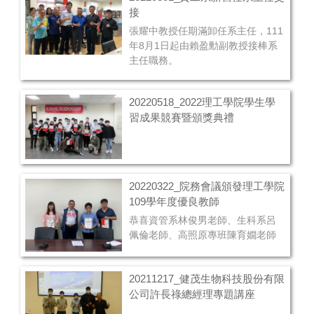
接
張耀中教授任期滿卸任系主任，111
年8月1日起由賴盈勳副教授接棒系
主任職務。
20220518_2022理工學院學生學
習成果競賽暨頒獎典禮
20220322_院務會議頒發理工學院
109學年度優良教師
恭喜資管系林俊男老師、生科系呂
佩倫老師、高照原專班陳育嫺老師
20211217_健茂生物科技股份有限
公司許長祿總經理專題講座