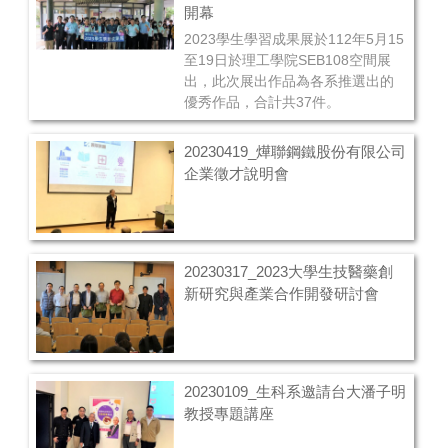
及所需具備的知能與技能。
開幕
2023學生學習成果展於112年5月15
至19日於理工學院SEB108空間展
出，此次展出作品為各系推選出的
優秀作品，合計共37件。
20230419_燁聯鋼鐵股份有限公司
企業徵才說明會
20230317_2023大學生技醫藥創
新研究與產業合作開發研討會
20230109_生科系邀請台大潘子明
教授專題講座