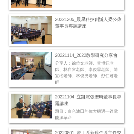
20221205_晨星科技創辦人梁公偉
董事長專題講座
20221114_2022教學研究分享會
分享人：徐位文老師、黃博鈺老
師、林自奮老師、李俊霖老師、陳
宜檉老師、林俊男老師、彭仁君老
師
20221104_立凱電張聖時董事長專
題講座
題目：白色油田的偉大機遇—鋰電
能源革命
20220801_資工系新舊任系主任交