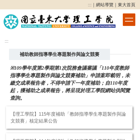
跳
:::
｜
網站導覽
｜
東大首頁
到
主
要
內
容
:::
區
補助教師指導學生專題製作與論文競賽
※109
學年度第
2
學期第
1
次院務會議審議「
110
年度教師
指導學生專題製作與論文競賽補助」申請案即載明，未
繳交成果報告者，不得申請下一年度補助；自
110
年度
起，獲補助之成果報告，將呈現於理工學院網站供閱覽
查詢。
【理工學院】115年度補助「教師指導學生專題製作與論
文競賽」核定結果公告