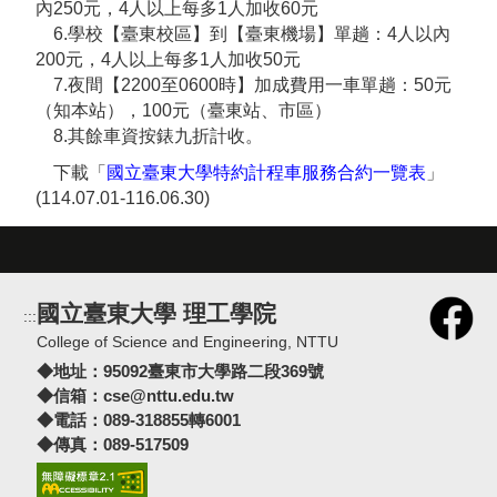
內250元，4人以上每多1人加收60元
6.學校【臺東校區】到【臺東機場】單趟：4人以內
200元，4人以上每多1人加收50元
7.夜間【2200至0600時】加成費用一車單趟：50元
（知本站），100元（臺東站、市區）
8.其餘車資按錶九折計收。
下載「
國立臺東大學特約計程車服務合約一覽表
」
(114.07.01-116.06.30)
國立臺東大學 理工學院
:::
College of Science and Engineering, NTTU
◆地址：
95092臺東市大學路二段369號
◆信箱：
cse@nttu.edu.tw
◆電話：089-318855轉6001
◆傳真：089-517509