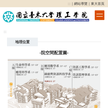
跳
:::
｜
網站導覽
｜
東大首頁
到
主
要
內
容
:::
區
地理位置
-院空間配置圖-