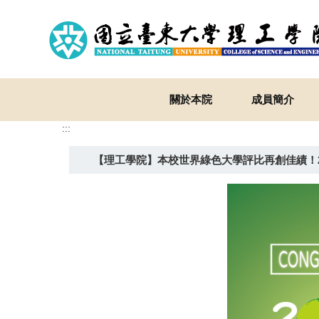
跳
到
主
要
內
容
關於本院
成員簡介
區
:::
【理工學院】本校世界綠色大學評比再創佳績！2