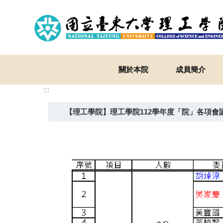
跳
到
主
要
內
容
關於本院
成員簡介
區
:::
【理工學院】理工學院112學年度「院」各項會