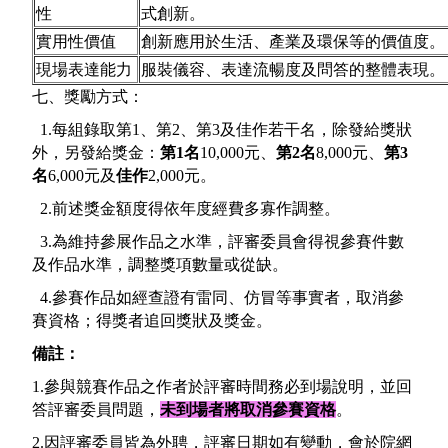
性
式創新。
實用性價值
創新應用於生活、產業及環保等的價值度。
現場表達能力
服裝儀容、表達流暢度及問答的整體表現。
七、獎勵方式：
1.每組錄取第1、第2、第3及佳作若干名，除發給獎狀
外，另發給獎金：
第1名
10,000元、
第2名
8,000元、
第3
名
6,000元及
佳作
2,000元。
2.前述獎金額度得依年度經費多寡作調整。
3.為維持參展作品之水準，評審委員會得視參賽件數
及作品水準，調整獎項數量或從缺。
4.參賽作品如經查證有雷同、仿冒等事實者，取消參
賽資格；得獎者追回獎狀及獎金。
備註：
1.參與競賽作品之作者於評審時間務必到場說明，並回
答評審委員問題，
未到場者將取消參賽資格
。
2.因評審委員皆為外聘，評審日期如有變動，會於院網