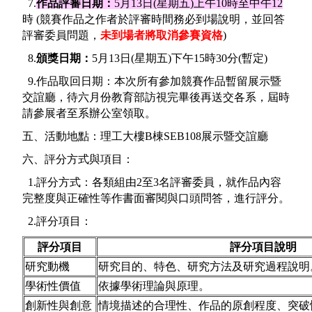
7.
作品評審日期
：
5
月
13
日
(
星期五
)上
午
10
時至中午12
時 (
競賽作品之作者於評審時間務必到場說明，並回答
評審委員問題，
未到場者將取消參賽資格
)
8.
頒獎日期：
5
月
13
日
(
星期五
)
下午15時3
0
分(暫定)
9.作品取回日期：本次所有參加競賽作品暫留展示暨
交誼廳，待六月份教育部訪視完畢後再送交各系，屆時
請參展者至系辦公室領取。
五、活動地點：理工大樓B棟SEB108展示暨交誼廳
六、評分方式與項目：
1.評分方式：各類組由
2
至
3
名評審委員，就作品內容
完整度與正確性等作書面審閱與口頭問答，進行評分。
2.評分項目：
評分項目
評分項目說明
研究動機
研究目的、特色、研究方法及研究過程說明
學術性價值
依據學術理論與原理。
創新性與創意
情境描述的合理性、作品的原創程度、突破