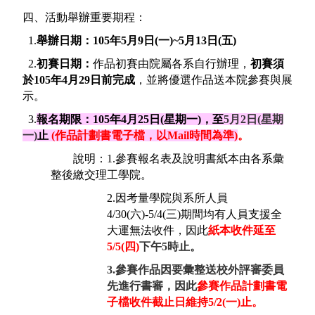
四、
活動舉辦重要期程：
1.
舉辦日期：105年5月9日(一)~5月13日(五)
2.
初賽日期：
作品初賽由院屬各系自行辦理，
初賽須
於
105
年
4
月
29
日前完成
，並將優選作品送本院參賽與展
示。
3.
報名期限：105年
4
月
25
日
(
星期一
)
，至
5
月2
日
(
星期
一
)
止
(作品計劃書電子檔，以Mail時間為準
)
。
說明：1.參賽報名表及說明書紙本由各系彙
整後繳交理工學院。
2.因考量學院與系所人員
4/30(六)-5/4(三)期間均有人員支援全
大運無法收件，因此
紙本收件延至
5/5(四)
下午
5時止。
3.參賽作品因要彙整送校外評審委員
先進行書審，因此
參賽作品計劃書電
子檔收件截止日維持5/2(一)止。