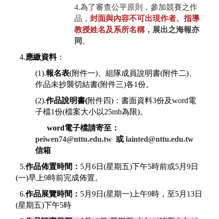
4.
為了審查公平原則，參加競賽之作
品，
封面與內容不可出現作者、指導
教授姓名及系所名稱
，展出之海報亦
同
。
4.
應繳資料
：
(1).
報名表
(
附件一
)
、組隊成員說明書
(
附件二
)
、
作品未抄襲切結書
(
附件三
)
各
1
份。
(2).
作品說明書
(
附件四
)
：
書面資料
3
份及
word
電
子檔
1
份
(
檔案大小以
25mb
為限
)
。
word
電子檔請寄至：
peiwen74@nttu.edu.tw
或
lainted@nttu.edu.tw
信箱
5.
作品佈置時間：
5
月
6
日
(
星期五
)
下午
5
時前或
5
月
9
日
(一)早上
9
時前完成佈置。
6.
作品展覽時間：
5
月
9
日
(
星期一
)
上午
9
時，至
5
月
13
日
(
星期五
)
下午
5
時