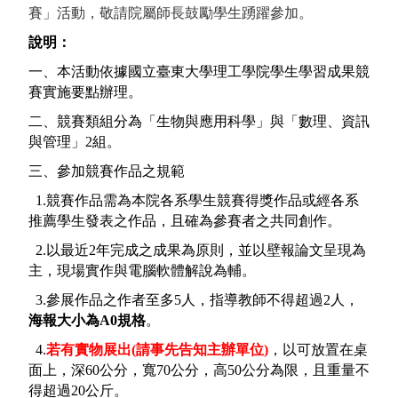
賽」活動，敬請院屬師長鼓勵學生踴躍參加。
說明：
一、本活動依據國立臺東大學理工學院學生學習成果競
賽實施要點辦理。
二、競賽類組分為「生物與應用科學」與「數理、資訊
與管理」
2
組。
三、參加競賽作品之規範
1.競賽作品需為本院各系學生競賽得獎作品或經各系
推薦學生發表之作品，且確為參賽者之共同創作。
2.以最近2年完成之成果為原則，並以壁報論文呈現為
主，現場實作與電腦軟體解說為輔。
3.參展作品之作者至多
5
人，指導教師不得超過
2
人，
海報大小為A0規格
。
4.
若有實物展出
(
請事先告知主辦單位
)
，以可放置在桌
面上，深
60
公分，寬
70
公分，高
50
公分為限，且重量不
得超過
20
公斤。