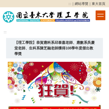
跳
:::
｜
網站導覽
｜
東大首頁
到
主
要
內
容
:::
區
【理工學院】恭賀應科系邱泰嘉老師、應數系吳慶
堂老師、生科系陳芝融老師獲得108學年度傑出教
學獎