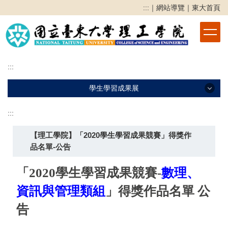
跳
:::
｜
網站導覽
｜
東大首頁
到
主
要
內
容
:::
區
學生學習成果展
:::
學生學習成果展
【理工學院】「2020學生學習成果競賽」得獎作
2025學生學習成果展
品名單-公告
2024學生學習成果展
「
2020
學生
學習成果競賽
-
數理、
2023學生學習成果展
資訊與管理類
組
」得獎作品名單 公
2022學生學習成果競賽
告
2021學生學習成果競賽