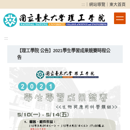
跳
:::
｜
網站導覽
｜
東大首頁
到
主
要
內
容
:::
區
【理工學院 公告】2021學生學習成果競賽時程公
告