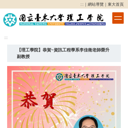
跳
:::
｜
網站導覽
｜
東大首頁
到
主
要
內
容
:::
區
【理工學院】恭賀~資訊工程學系李佳衛老師榮升
副教授