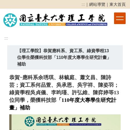
跳
:::
｜
網站導覽
｜
東大首頁
到
主
要
內
容
:::
區
【理工學院】恭賀應科系、資工系、綠資學程13
位學生榮獲科技部「110年度大專學生研究計畫」
補助
恭賀~應科系余琇琪、林毓庭、蕭文昌、陳詩
芸；資工系何品萱、吳承恩、吳宇祥、陳姿羽；
綠資學程吳貞儀、李昀瑾、許弘維、陳弈婷等13
位同學，榮獲科技部
「
110
年度大專學生研究計
畫」補助