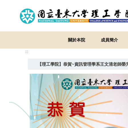
跳
到
主
要
內
容
關於本院
成員簡介
區
:::
【理工學院】恭賀~資訊管理學系王文清老師榮