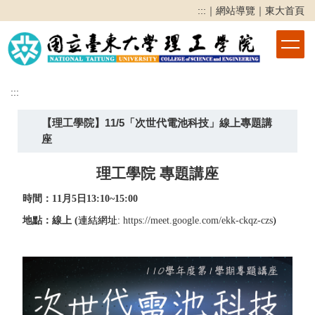
跳
:::
｜
網站導覽
｜
東大首頁
到
主
要
內
容
:::
區
【理工學院】11/5「次世代電池科技」線上專題講
座
理工學院 專題講座
時間：
11
月5日13:10~15:00
地點：
線上 (
連結網址:
https://meet.google.com/ekk-ckqz-czs
)