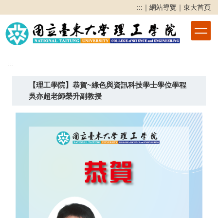
跳
:::
｜
網站導覽
｜
東大首頁
到
主
要
內
容
:::
區
【理工學院】恭賀~綠色與資訊科技學士學位學程
吳亦超老師榮升副教授