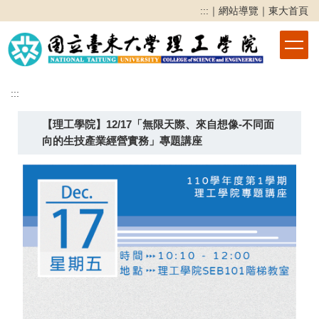
跳
:::
｜
網站導覽
｜
東大首頁
到
主
要
內
容
:::
區
【理工學院】12/17「無限天際、來自想像-不同面
向的生技產業經營實務」專題講座