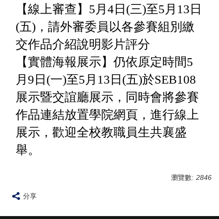
【線上審查
】5月4日(三)至5月13日
(五)，請外審委員
以各
參賽組別
繳
交作品介紹說明
影片
評分
【
實體
海報
展示
】
仍依原定時間
5
月
9
日
(
一
)
至
5
月
13
日
(
五
)於
SEB108
展示暨交誼廳展示，同時會將參賽
作品連結放置學院網頁，進行線上
展示，歡迎全校教職員生共襄盛
舉。
瀏覽數:
2846
分享