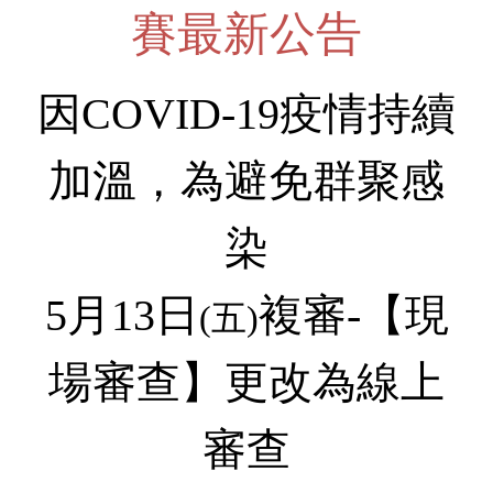
2020學生學習成果競賽
賽最新
公告
2019學生學習成果競賽
2018學生學習成果競賽
因
COVID-19
疫情持續
2017學生學習成果競賽
加溫，為避免群聚感
2016學生學習成果競賽
2015學生學習成果競賽
染
5
月
13
日
複審-【
現
(
五
)
場審查
】
更改為線上
審查