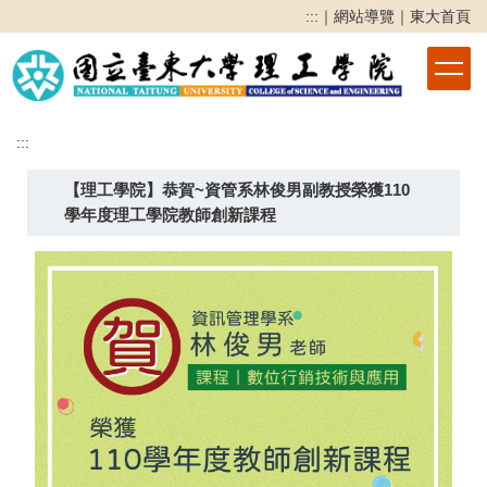
跳
:::
｜
網站導覽
｜
東大首頁
到
主
要
內
容
:::
區
【理工學院】恭賀~資管系林俊男副教授榮獲110
學年度理工學院教師創新課程