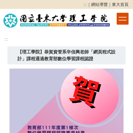
跳
:::
｜
網站導覽
｜
東大首頁
到
主
要
內
容
:::
區
【理工學院】恭賀資管系辛信興老師「網頁程式設
計」課程通過教育部數位學習課程認證