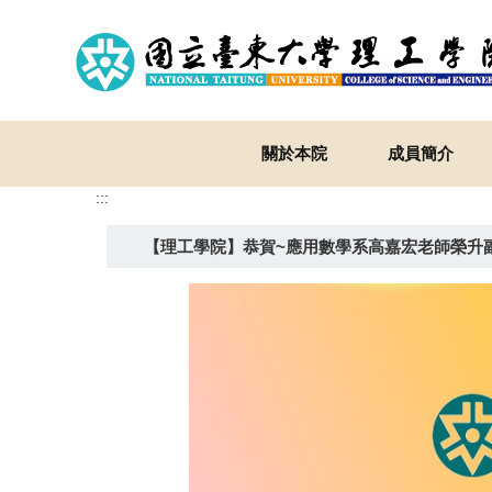
跳
到
主
要
內
容
關於本院
成員簡介
區
:::
【理工學院】恭賀~應用數學系高嘉宏老師榮升