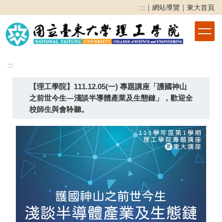
跳
:::
｜
網站導覽
｜
東大首頁
到
主
要
內
容
:::
區
【理工學院】111.12.05(一) 專題講座「護國神山
之前世今生—淺談半導體產業及生態鏈」，歡迎全
校師生與會聆聽。