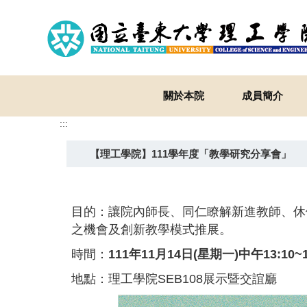
跳
到
主
要
內
容
關於本院
成員簡介
區
:::
【理工學院】111學年度「教學研究分享會」
目的：讓院內師長、同仁瞭解新進教師、休
之機會及創新教學模式推展。
時間：
111
年
11
月
14
日
(
星期一
)
中午
13:10~
地點：理工學院SEB108展示暨交誼廳