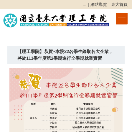
跳
:::
｜
網站導覽
｜
東大首頁
到
主
要
內
容
:::
區
【理工學院】恭賀~本院22名學生錄取各大企業，
將於111學年度第2學期進行全學期就業實習