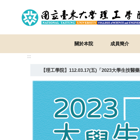
跳
到
主
要
內
容
關於本院
成員簡介
區
:::
【理工學院】112.03.17(五)「2023大