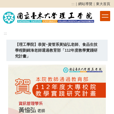
跳
:::
｜
網站導覽
｜
東大首頁
到
主
要
內
容
:::
區
【理工學院】恭賀~資管系黃恊弘老師、食品生技
學程劉錦浲老師通過教育部「112年度教學實踐研
究計畫」