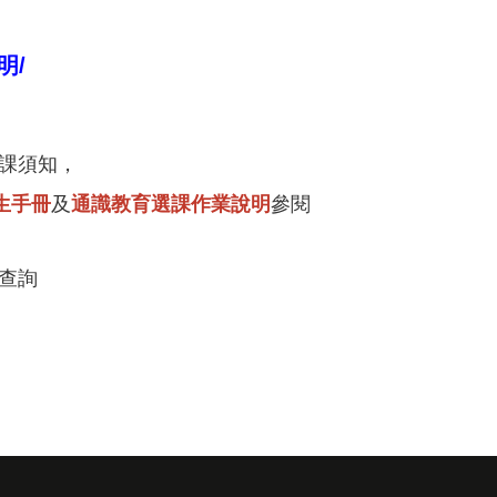
明
/
課須知，
生手冊
及
通識教育選課作業說明
參閱
查詢