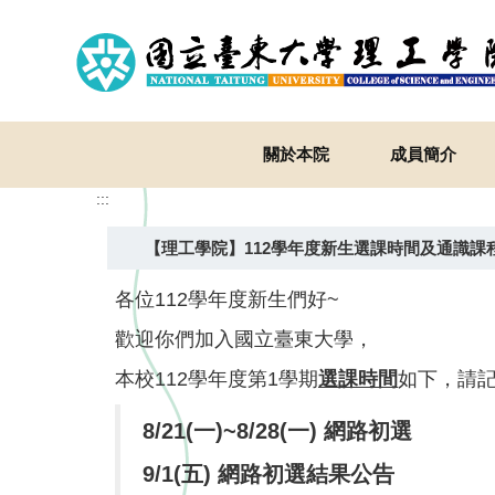
跳
到
主
要
內
容
關於本院
成員簡介
區
:::
【理工學院】112學年度新生選課時間及通識課
各位112學年度新生們好~
歡迎你們加入國立臺東大學，
本校112學年度第1學期
選課時間
如下，請
8/21(一)~8/28(一) 網路初選
9/1(五) 網路初選結果公告