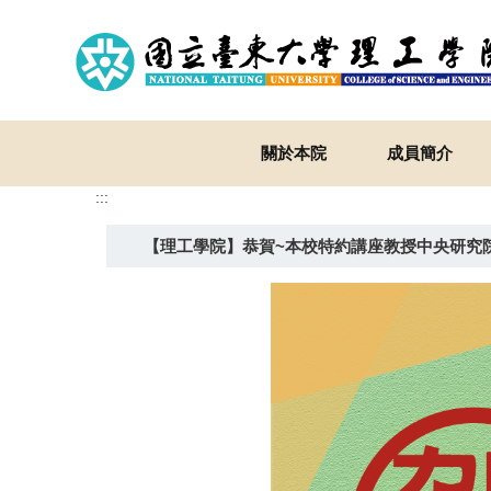
跳
到
主
要
內
容
關於本院
成員簡介
區
:::
【理工學院】恭賀~本校特約講座教授中央研究院