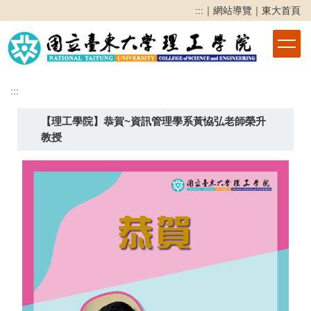
跳
:::
｜
網站導覽
｜
東大首頁
到
主
要
內
容
:::
區
【理工學院】恭賀~資訊管理學系黃恊弘老師榮升
教授