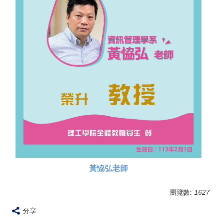
黃恊弘老師
瀏覽數:
1627
分享