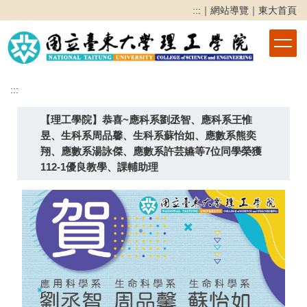
跳
:::
｜
網站導覽
｜
東大首頁
到
主
要
內
容
:::
區
【理工學院】恭喜~應科系劉丞智、應科系王惟
昱、生科系周品馨、生科系蘇怡如、應數系熊奕
翔、應數系湯詠傑、應數系許芸嬿等7位同學榮獲
112-1優良教學、課輔助理