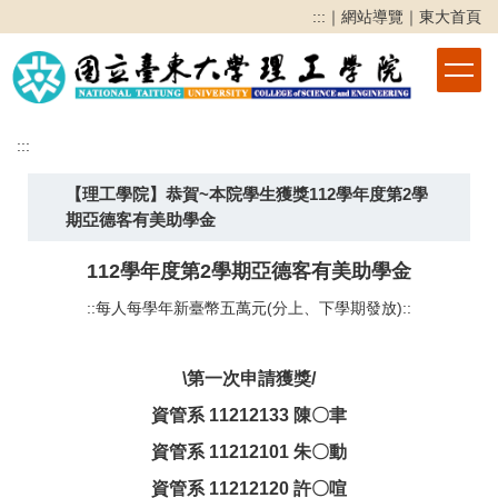
跳
:::
｜
網站導覽
｜
東大首頁
到
主
要
內
容
:::
區
【理工學院】恭賀~本院學生獲獎112學年度第2學
期亞德客有美助學金
112學年度第2學期亞德客有美助學金
::每人每學年新臺幣五萬元(分上、下學期發放)::
\第一次申請獲獎/
資管系 11212133 陳〇聿
資管系 11212101 朱〇動
資管系 11212120 許〇喧