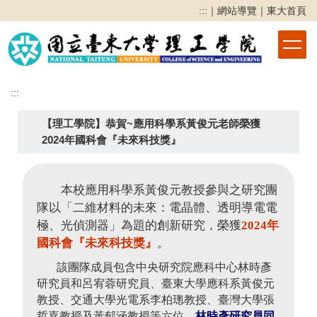
跳
:::
｜
網站導覽
｜
東大首頁
到
主
要
內
容
:::
區
【理工學院】恭賀~應用科學系黃俊元老師榮獲
2024年國科會『未來科技獎』
本校應用科學系黃俊元教授參與之研究團
隊以「二維材料的未來：電晶體、透明導電電
極、光偵測器」為題的創新研究，榮獲
2024年
國科會『未來科技獎』
。
該團隊成員包含中央研究院應科中心林時彥
研究員和呂宥蓉研究員、臺東大學應科系黃俊元
教授、交通大學光電系李柏璁教授、臺灣大學張
哲嘉教授及黃郁涵教授等六位，
林時彥研究員同