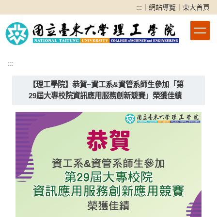
跳
:::
｜
網站導覽
｜
東大首頁
到
主
要
內
容
:::
區
【理工學院】恭賀~資工系&資管系師生參加「第
29屆大專校院資訊應用服務創新競賽」榮獲佳績