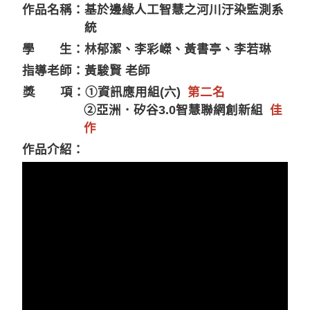
作品名稱：基於邊緣人工智慧之河川汙染監測系
統
學 生：林郁潔、李彩嶸、黃書亭、李若琳
指導老師：黃駿賢 老師
獎 項：①資訊應用組(六)
第二名
②亞洲．矽谷3.0智慧聯網創新組
佳
作
作品介紹：