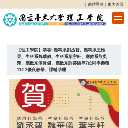
跳
:::
｜
網站導覽
｜
東大首頁
到
主
要
內
容
:::
區
【理工學院】恭喜~應科系劉丞智、應科系王惟
昱、生科系魏華儀、生科系葉宇軒、應數系熊奕
翔、應數系湯詠傑、應數系許芸嬿等7位同學榮獲
112-2優良教學、課輔助理