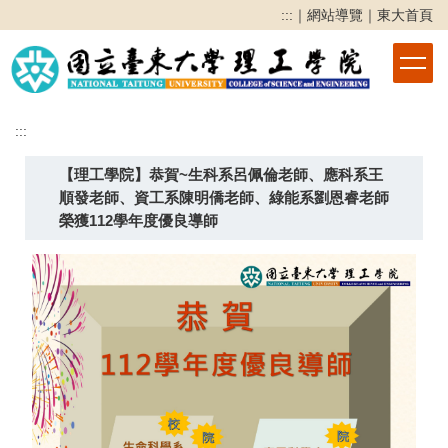
跳
:::
｜
網站導覽
｜
東大首頁
到
主
要
內
容
:::
區
【理工學院】恭賀~生科系呂佩倫老師、應科系王
順發老師、資工系陳明僑老師、綠能系劉恩睿老師
榮獲112學年度優良導師