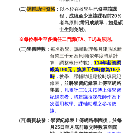
(二)
課輔助理資格
：
以本校在校學生
已修畢該課
程，成績至少達該課程前
20
％
者
為原則
(
需附成績單，如是碩
士生則免附
)
。
※
每位學生至多擔任二門課
(TA
、
TU)
為原則。
(三)
學習時數：
每名教學、課輔助理每月津貼以新
台幣三千元為原則(依年度時薪計
算，調整執行時數)，
114
年薪資調
帳為190元，換算工作時數為16小
時
，
教學、課輔助理應按時填寫紀
錄表，
並將學習紀錄表上傳至網路
學園，
凡累計三次未按時上傳學習
紀錄表者，將建議授課教師作為下
次選用教學、課輔助理之參考依
據。
(四)
薪資核發：學習紀錄表上傳網路學園後，於每
月
25
日至月底前繳交時數表至院