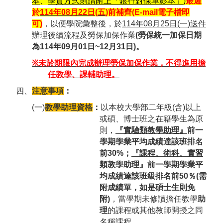
本
、
學貸方式則請附上「銀行對保單影本」
)
最遲
於
114
年
08
月
22
日
(
五
)
前補齊
(E-mail
電子檔即
可)
，以便學院彙整後，於
114
年
08
月
25
日
(
一
)
送件
辦理後續流程及勞保加保作業
(
勞保統一加保日期
為
114
年
09
月
01
日
~12
月
31
日
)
。
※
未於期限內完成辦理勞保加保作業，不得進用擔
任教學、課輔助理。
四、
注意事項
：
(一)
教學助理資格
：
以本校大學部二年級(含)以上
或碩、博士班之在籍學生為原
則，
『實驗類教學助理』
前一
學期學業平均成績達該班排名
前
30%
；
『課程、術科、實習
類教學助理』
前一學期學業平
均成績達該班級排名前
50
％
(
需
附成績單，如是碩士生則免
附
)
，當學期未修讀擔任教學
助
理
的課程或其他教師開授之同
名稱課程。