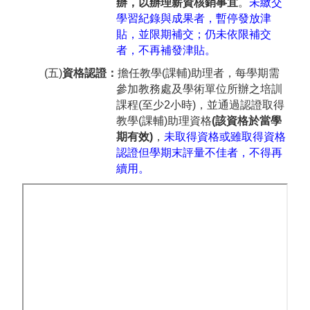
辦，以辦理薪資核銷事宜
。
未繳交
學習紀錄與成果者，暫停發放津
貼，並限期補交；仍未依限補交
者，不再補發津貼。
(五)
資格認證：
擔任教學(課輔)助理者，每學期需
參加教務處及學術單位所辦之培訓
課程(至少2小時)，並通過認證取得
教學(課輔)助理資格
(
該資格於當學
期有效
)
，
未取得資格或雖取得資格
認證但學期末評量不佳者，不得再
續用。