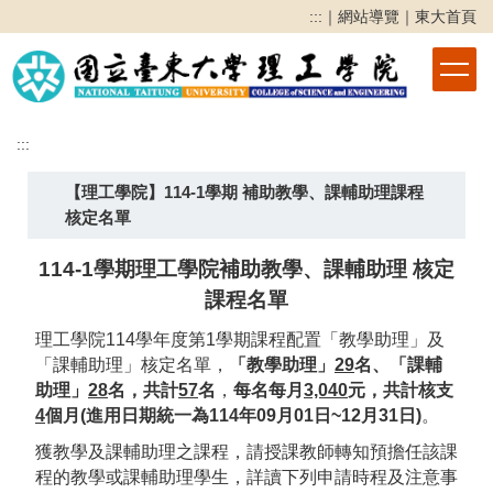
跳
:::
｜
網站導覽
｜
東大首頁
到
主
要
內
容
:::
區
【理工學院】114-1學期 補助教學、課輔助理課程
核定名單
114-1學期理工學院補助教學、課輔助理 核定
課程名單
理工學院114學年度第1學期課程配置「教學助理」及
「課輔助理」核定名單，
「教學助理」
29
名、「課輔
助理」
28
名，共計
57
名
，
每名每月
3,040
元，共計
核支
4
個月
(
進用日期統一為
114
年
09
月
01
日
~12
月
31
日
)
。
獲教學及課輔助理之課程，請授課教師轉知預擔任該課
程的教學或課輔助理學生，詳讀下列申請時程及注意事