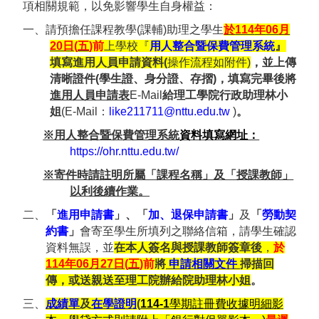
項相關規範，以免影響學生自身權益：
一、請預擔任課程教學(課輔)助理之學生
於
114
年
06
月
20
日
(
五
)
前
上學校『
用人整合暨保費管理系統
』
填寫進用人員申請資料
(
操作流程如附件
)
，並上傳
清晰證件
(
學生證、身分證、存摺
)
，
填寫完畢後將
進用人員申請表
E-Mail
給理工學院行政助理林小
姐
(E-Mail：
like211711@nttu.edu.tw
)
。
※
用人整合暨保費管理系統
資料填寫網址：
https://ohr.nttu.edu.tw/
※
寄件時請註明所屬「課程名稱」及「授課教師」
以利後續作業。
二、
「
進用申請書
」、「
加、退保申請書
」
及
「
勞動契
約書
」
會寄至學生所填列之聯絡信箱，請學生確認
資料無誤，並
在本人簽名與授課教師簽章後
，
於
114
年
06
月
27
日
(
五
)
前
將
申請相關文件
掃描回
傳，或送親送至理工院辦給院助理林小姐
。
三、
成績單
及
在學證明
(
114-1
學期註冊費收據明細影