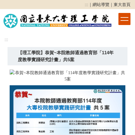
跳
:::
｜
網站導覽
｜
東大首頁
到
主
要
內
容
:::
區
【理工學院】恭賀~本院教師通過教育部「114年
度教學實踐研究計畫」共5案