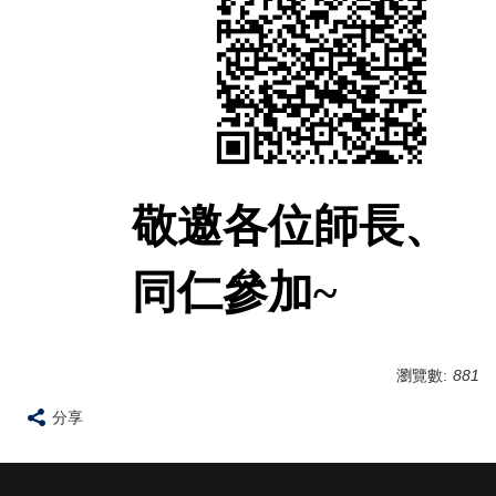
敬邀各位師長、
同仁參加~
瀏覽數:
881
分享