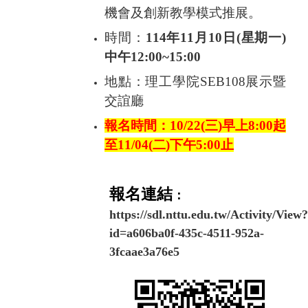
機會及創新教學模式推展。
時間：
114
年
11
月
10
日
(
星期一
)
中午
12:00~15:00
地點：理工學院
SEB108
展示暨
交誼廳
報名時間：10/22(三)早上8:00起
至11/04(二)下午5:00止
報名連結
：
https://sdl.nttu.edu.tw/Activity/View?
id=a606ba0f-435c-4511-952a-
3fcaae3a76e5