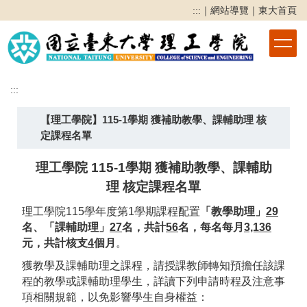
跳
:::
｜
網站導覽
｜
東大首頁
到
主
要
內
容
:::
區
【理工學院】115-1學期 獲補助教學、課輔助理 核
定課程名單
理工學院
115-1
學期
獲補助教學、課輔助
理
核定課程名單
理工學院
115
學年度第1
學期課程配置
「教學助理」
29
名、「課輔助理」
27
名，共計
56
名
，每名每月
3,136
元，共計
核支
4
個月
。
獲教學及課輔助理之課程，請授課教師轉知預擔任該課
程的教學或課輔助理學生，詳讀下列申請時程及注意事
項相關規範，以免影響學生自身權益：