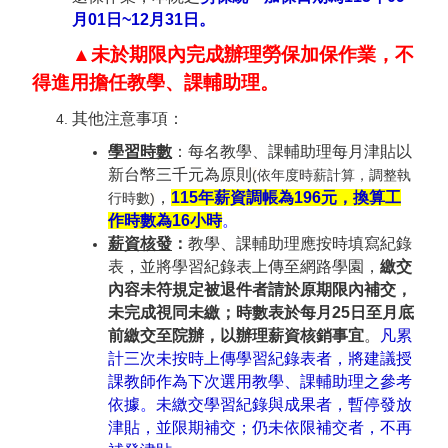
月
01
日
~12
月
31
日。
▲未於期限內完成辦理勞保加保作業，不
得進用擔任教學、課輔助理。
其他注意事項：
學習時數
：
每名教學
、課輔助理每月津貼以
新台幣三千元為原則
(
依年度時薪計算，調整執
，
115
年薪資調帳為
196
元，換算工
行時數
)
作時數為
16
小時
。
薪資核發
：
教學、課輔
助理應按時填寫紀錄
表，並將學習紀錄表上傳至網路學園，
繳交
內容未符規定被退件者請於原期限內補交，
未完成視同未繳；
時數表
於
每月
25
日至月底
前繳交至院辦，以辦理薪資核銷事宜
。
凡累
計三次未按時上傳學習紀錄表者，將建議授
課教師作為下次選用教學、課輔助理之參考
依據
。
未繳交學習紀錄與成果者，暫停發放
津貼，並限期補交；仍未依限補交者，不再