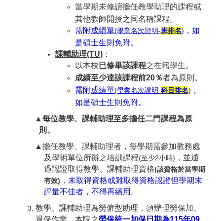
當學期未修讀擔任教學助理的課程或
其他教師開授之同名稱課程。
需附
成績單
，如
(學業名次證明
-
班排名
)
是碩士生則免附。
課輔助理
(TU)
：
以本校
已修畢該課程
之在籍學生。
成績至少達該課程前
20
％
者
為原則
。
需附
成績單
，
(學業名次證明
-
科目排名
)
如是碩士生則免附。
▲
每位教學
、
課輔助理至多擔任二門課程為原
則。
▲擔任教學、課輔助理者，每學期需參加教務處
及學術單位所辦之培訓課程
，並通
(
至少
2
小時
)
過認證取得教學、
課輔
助理資格
(
該資格於當學期
，
未取得資格或雖取得資格認證但學期末
有效
)
評量不佳者，不得再續用
。
教學、課輔助理為勞僱型助理，須辦理勞保加、
退保作業，本院之
勞保統一加保日期為
115
年
09