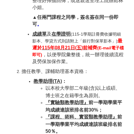
整理好掃描回傳，或送親送至理工院辦給林
小姐
。
▲任兩門課程之同學，簽名簽在同一份即
可
。
成績單
及
在學證明
(
115-1學期註冊費收據明細
最
影本、學貸方式則請附上「銀行對保單影本」)
遲於
115
年
08
月
21
日
(五
)
前
補齊
(E-mail
電子檔
，以便學院彙整後，統一辦理後續流程
即可
)
及勞保加保作業。
擔任教學
、
課輔助理基本資格：
教學助理
(TA)
：
(
含
)
以上或碩、
以本校大學部二年級
博士班之在籍學生為原則。
『實驗類教學助理』
前一學期學業平
均
成績達該班排名前
30%
；
前
『課程、術科、實習類教學助理』
一學期學業平均成績達該班級排名前
50
％
。