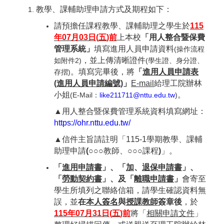
教學、課輔助理申請方式及期程如下：
請預擔任課程教學、課輔助理之學生
於
115
年
07
月
03
日
(
五
)
前
上本校
「用人整合暨保費
管理系統」
填寫進用人員申請資料
(操作流程
，並上傳清晰證件
如附件2)
(學生證、身分證、
。填寫完畢後，將
「
進用人員申請表
存摺)
(進用人員申請編號)
」
E-mail
給理工院辦林
小姐
。
(E-Mail
：
like211711@nttu.edu.tw
)
▲
用人整合暨保費管理系統資料填寫網址：
https://ohr.nttu.edu.tw/
▲
信件主旨請註明「
115-1
學期教學、課輔
助理申請
(○○○
教師、
○○○
課程
)
」。
「
進用申請書
」、「
加
、
退保申請書
」、
「
勞動契約書
」、及「
離職申請書
」
會寄至
學生所填列之聯絡信箱，請學生確認資料無
誤，並
在
本人簽名
與
授課教師
簽章後
，
於
115
年
07
月31
日
(
五
)
前
將「
相關申請文件
」