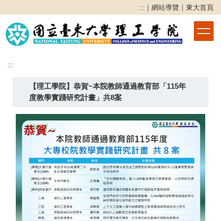
跳
:::
｜
網站導覽
｜
東大首頁
到
主
要
內
容
:::
區
【理工學院】恭賀~本院教師通過教育部「115年
度教學實踐研究計畫」共8案