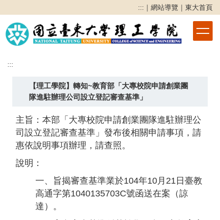
跳
:::
｜
網站導覽
｜
東大首頁
到
主
要
內
容
:::
區
【理工學院】轉知~教育部「大專校院申請創業團
隊進駐辦理公司設立登記審查基準」
主旨：本部「大專校院申請創業團隊進駐辦理公
司設立登記審查基準」發布後相關申請事項，請
惠依說明事項辦理，請查照。
說明：
一、旨揭審查基準業於104年10月21日臺教
高通字第1040135703C號函送在案（諒
達）。