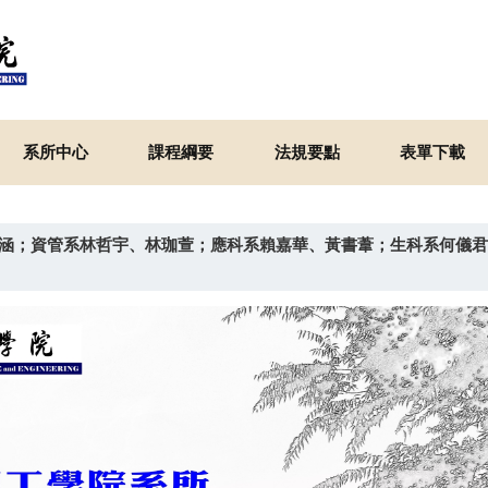
系所中心
課程綱要
法規要點
表單下載
涵；資管系林哲宇、林珈萱；應科系賴嘉華、黃書葦；生科系何儀君等