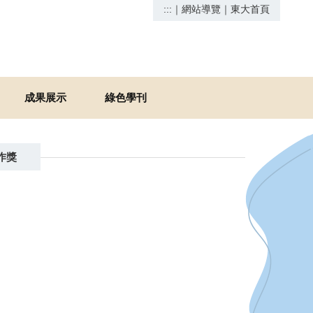
:::
｜
網站導覽
｜
東大首頁
成果展示
綠色學刊
作獎