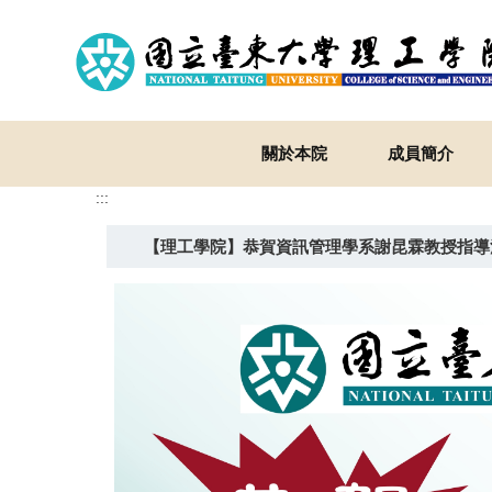
跳
到
主
要
內
容
關於本院
成員簡介
區
:::
【理工學院】恭賀資訊管理學系謝昆霖教授指導