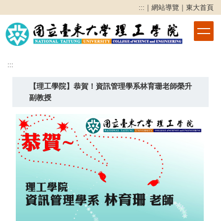
跳
:::
｜
網站導覽
｜
東大首頁
到
主
要
內
容
:::
區
【理工學院】恭賀！資訊管理學系林育珊老師榮升
副教授