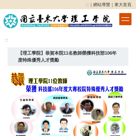
跳
:::
｜
網站導覽
｜
東大首頁
到
主
要
內
容
:::
區
【理工學院】恭賀本院11名教師榮獲科技部106年
度特殊優秀人才獎勵