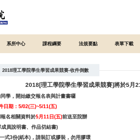
系所中心
課程綱要
法規要點
表單下載
2018理工學院學生學習成果競賽-收件倒數
2018[理工學院學生學習成果競賽]將於5月2
的同學，開始繳交報名表與計畫書囉
日期：5/02(三)~5/11(五)
列報名相關資料於
5月11日(五)
前送至院辦
隊成員說明書、作品切結書)
一式3份(紙本)，
請裝訂或膠裝，勿用膠環