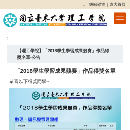
跳
:::
｜
網站導覽
｜
東大首頁
到
主
要
內
容
:::
區
【理工學院】「2018學生學習成果競賽」作品得
獎名單-公告
「2018學生學習成果競賽」作品得獎名單
恭喜以下得獎同學~