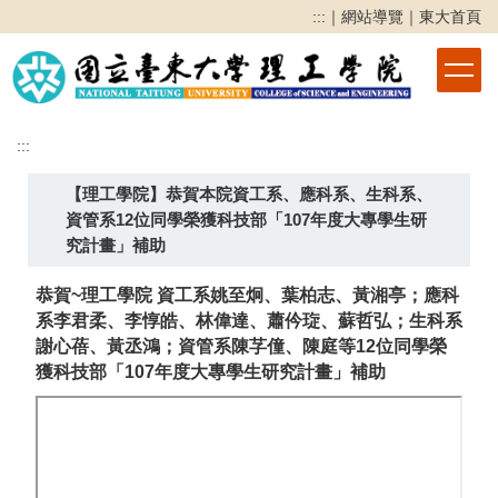
跳
:::
｜
網站導覽
｜
東大首頁
到
主
要
內
容
:::
區
【理工學院】恭賀本院資工系、應科系、生科系、
資管系12位同學榮獲科技部「107年度大專學生研
究計畫」補助
恭賀~理工學院 資工系姚至炯、葉柏志、黃湘亭；應科
系李君柔、李惇皓、林偉達、蕭仱琁、蘇哲弘；生科系
謝心蓓、黃丞鴻；資管系陳芓僮、陳庭等12位同學榮
獲科技部「107年度大專學生研究計畫」補助