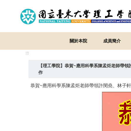
跳
到
主
要
內
容
關於本院
成員簡介
區
:::
【理工學院】恭賀~應用科學系陳孟炬老師帶領
作
恭賀~應用科學系陳孟炬老師帶領許閔堯、林子軒