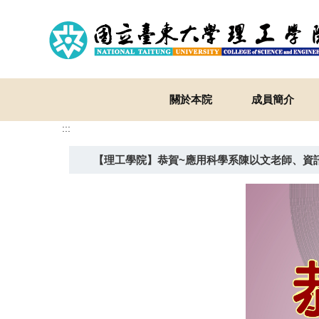
跳
到
主
要
內
容
關於本院
成員簡介
區
:::
【理工學院】恭賀~應用科學系陳以文老師、資