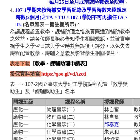
每月25日至月底前送時數表至院辦
。
4.
107-1
學期未按時繳交學習紀錄及學習時數未達規定
時數(2個月)之TA、TU，107-1學期不可再擔任TA、
TU
(名單如表一備註欄所示)。
為讓課程設置教學、課輔助理之措施實際達到輔助教學
之效益，請各位師長務必告知學生相關規範，並確實審
視學生之學習日誌與學習時數無誤後再評分，以免失去
課程配置教學、課輔之意義及影響學生相關權益。
表格下載
【
教學、課輔助理申請表】
投保資料填寫
https://goo.gl/vdAzcd
表一、107-2
國立臺東大學理工學院
課程配置「教學獎
助生」及「課輔獎助生」名單
開課班級
課程名稱
授課教師
應化一
物理實驗(
二)
林自奮
教
應物一
物理實驗(
二)
林自奮
教
應化一
化學實驗(
二)
邱泰嘉
教
應物一
化學實驗(
二)
朱見和
教
應化二
化學實驗(
四)
胡焯淳
教