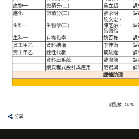
應物一
微積分(
二)
吳立超
課
應化一
微積分(
二)
張永明
課
段文宏、
生科一
生物學(
二)
陳芝融、
課
呂佩倫
生科一
有機化學
魏百祿
課
資工甲乙
資料結構
李佳衛
課
資工甲乙
線性代數
蔡駿逸
課
資料庫系統
戴鴻傑
課
網頁程式設計與應用
范揚興
課
課輔助理
瀏覽數:
1000
分享