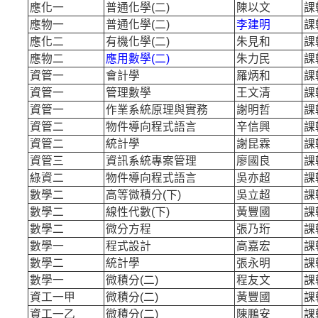
應化一
普通化學(
二)
陳以文
課
應物一
普通化學(
二)
李建明
課
應化二
有機化學(
二)
朱見和
課
應物二
應用數學(
二)
朱力民
課
資管一
會計學
羅炳和
課
資管一
管理數學
王文清
課
資管一
作業系統原理與實務
謝明哲
課
資管二
物件導向程式語言
辛信興
課
資管二
統計學
謝昆霖
課
資管三
資訊系統專案管理
廖國良
課
綠資二
物件導向程式語言
吳亦超
課
數學二
高等微積分(
下)
吳立超
課
數學二
線性代數(
下)
黃豐國
課
數學二
微分方程
張乃珩
課
數學一
程式設計
高嘉宏
課
數學二
統計學
張永明
課
數學一
微積分(
二)
程友文
課
資工一甲
微積分(
二)
黃豐國
課
資工一乙
微積分(
二)
陳鵬安
課