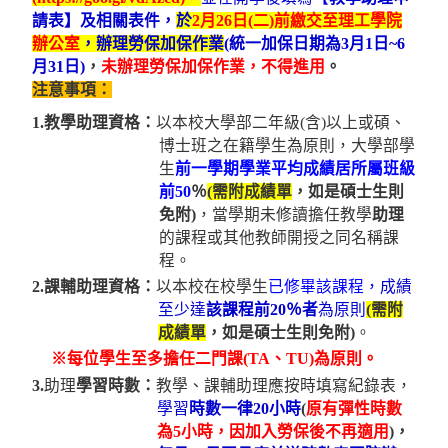
請表】
及相關表件
，
於
2
月26
日
(
二
)
前繳交至理工學院
辦公室
，辦理勞保加保作業
(統一加保日期為3月1日~6
月31日)
，
未辦理勞保加保作業，不得進用
。
注意事項：
1.教學助理資格：
以本校大學部二年級(含)以上或碩、
博士班之在籍學生為原則，大學部學
生
前一學期學業平均成績居所屬班級
前50
％
(
需附成績單
，如是碩士生則
免附)
，當學期未修讀擔任教學
助理
的課程或其他教師開授之同名稱課
程。
2.課輔助理資格：
以本校在校學生
已修畢該課程，
成績
至少達
該課程前20％者
為原則
(
需附
成績單
，如是碩士生則免附)
。
※每位學生至多擔任二門課(TA
、TU)為原則。
3.
助理
學習時數：
教學、課輔助理應按時填寫紀錄表，
學習
時數一律20小時
(
原有
彈性時數
為5小時，因加入勞保後不再適用
)，