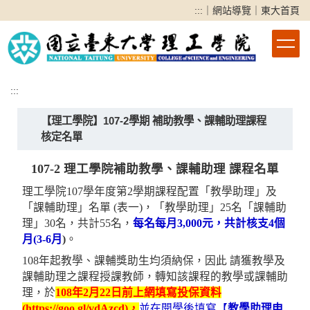
跳
:::
｜
網站導覽
｜
東大首頁
到
主
要
內
容
:::
區
【理工學院】107-2學期 補助教學、課輔助理課程
核定名單
107-2
理工學院補助
教學、課輔助理 課程名單
理工學院107學年度第2學期課程配置「教學助理」及
「課輔助理」名單 (表一)，「教學助理」25名「課輔助
理」30名，共計55名，
每名每月3,000元，共計核支4個
月(3-6月
)
。
108年起教學、課輔獎助生均須納保，因此 請
獲教學及
課輔助理之課程授課教師，轉知該課程的教學或課輔助
理，
於
108
年
2
月
22
日前上網填寫投保資料
(
https://goo.gl/vdAzcd
)
，
並在開學後填寫
【
教學助理申