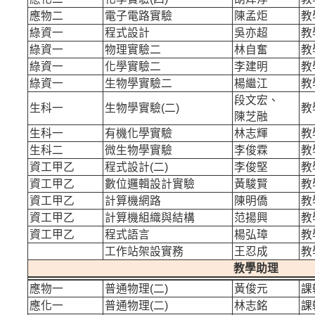
應物二
電子電路實驗
陳孟炬
教
綠資一
程式設計
吳亦超
教
綠資一
物理實驗二
林自奮
教
綠資一
化學實驗二
李建明
教
綠資一
生物學實驗二
楊繼江
教
段文宏、
生科一
生物學實驗(
二)
教
陳芝融
生科一
有機化學實驗
林志輝
教
生科二
微生物學實驗
李俊霖
教
資工甲乙
程式設計(
二)
李俊堅
教
資工甲乙
數位邏輯設計實驗
黃駿賢
教
資工甲乙
計算機網路
陳明僑
教
資工甲乙
計算機組織與結構
范揚興
教
資工甲乙
程式語言
楊弘璋
教
工作站架設實務
王忍成
教
教學助理
應物一
普通物理(
二)
黃俊元
課
應化一
普通物理(
二)
林志銘
課