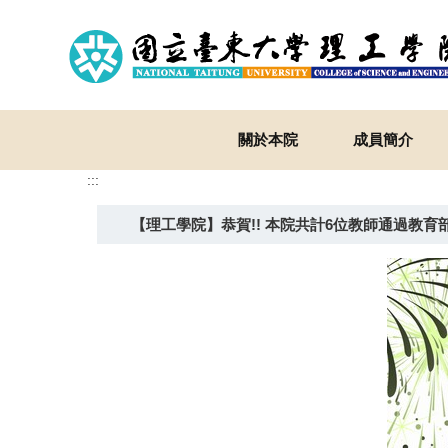
跳
到
主
要
內
容
關於本院
成員簡介
區
:::
【理工學院】恭賀!! 本院共計6位教師通過教育